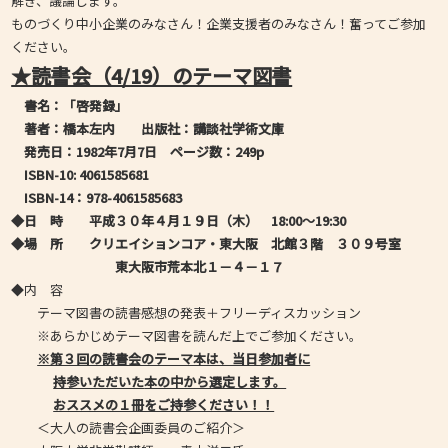
解き、議論します。
ものづくり中小企業のみなさん！企業支援者のみなさん！奮ってご参加
ください。
★読書会（4/19）のテーマ図書
書名：「啓発録
」
著者：橋本左内
出版社：講談社学術文庫
発売日：1982年7月7日
ページ数：249p
ISBN-10:
4061585681
ISBN-14
：978-4061585683
◆日 時 平成３０年４月１９日（木） 18:00～19:30
◆場 所 クリエイションコア・東大阪 北館３階 ３０９号室
東大阪市荒本北１－４－１７
◆内 容
テーマ図書の読書感想の発表＋フリーディスカッション
※あらかじめテーマ図書を読んだ上でご参加ください。
※第３回の読書会のテーマ本は、当日参加者に
持参いただいた
本の中から選定します。
おススメの１冊をご持参ください！！
＜大人の読書会企画委員のご紹介＞