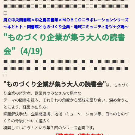
■□■□■□■□■□■□■□■□■□■□■□□■□■□■□■□■
□
府立中央図書館×中之島図書館×ＭＯＢＩＯコラボレーションシリーズ
～本とヒト・図書館とものづくり企業・地域コミュニティをツナグ場～
"ものづくり企業が集う大人の読書
会"（4/19)
■□■□■□■□■□■□■□■□■□■□■□■□■□■□■□■□
■□■□■□■□■□■□■□■□■□■□■□□■□■□■□■□■
□
"ものづくり企業が集う大人の読書会"
は、ものづく
り企業の経営者、従業員のみなさんで様々な
テーマの図書を読み、それぞれの角度から感想を語り合い、深め合うこ
とにより、経営の在り方、
課題解決手法、企業間連携、地域コミュニケーション等、日本のものづ
くりの今後について幅広く
模索していこう！という年３回のシリーズ企画です。