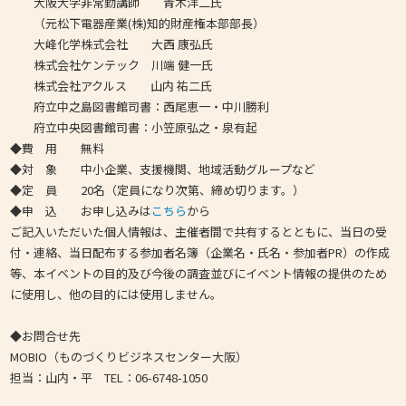
大阪大学非常勤講師 青木洋二氏
（元松下電器産業(株)知的財産権本部部長）
大峰化学株式会社 大西 康弘氏
株式会社ケンテック 川端 健一氏
株式会社アクルス 山内 祐二氏
府立中之島図書館司書：西尾恵一・中川勝利
府立中央図書館司書：小笠原弘之・泉有起
◆費 用 無料
◆対 象 中小企業、支援機関、地域活動グループなど
◆定 員 20名（定員になり次第、締め切ります。）
◆申 込 お申し込みは
こちら
から
ご記入いただいた個人情報は、主催者間で共有するとともに、当日の受
付・連絡、当日配布する参加者名簿（企業名・氏名・参加者PR）の作成
等、本イベントの目的及び今後の調査並びにイベント情報の提供のため
に使用し、他の目的には使用しません。
◆お問合せ先
MOBIO（ものづくりビジネスセンター大阪）
担当：山内・平 TEL：06-6748-1050