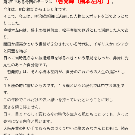
「啓発録（橋本左内）」
第2回である今回のテーマは
。
今年は、明治維新から１５０年です。
そこで、今回は、明治維新期に活躍した人物にスポットを当てようとな
りました。
今橋本左内は、幕末の福井藩主、松平春嶽の側近として活躍した人であ
り、
開国か攘夷かという世論が２分されている時代に、イギリスかロシアか
と同盟を結び
日本に当時足らない技術知識を得るべきという意見をもった、非常に先
見性のあった自分物です。
「啓発録」は、そんな橋本左内が、自分のこれからの人生の指針とし
て、
１５歳の時に書いたものです。１５歳というと現代では中学３年生で
す。
この年齢で
これだけの強い思いを持っていたということに対し、
驚きを禁じ得ません。
日々、目まぐるしく変わる今の時代を生きる私たちにとっても、
きっと
参考になる内容と思います。
大阪産業の担い手であるものづくり中小企業のみなさんとともに、読み