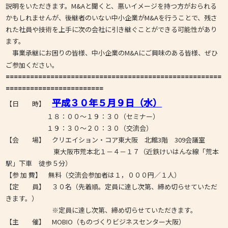
説明をいただきます。M&Aと聞くと、悪いイメージを持つ方がおられる
かもしれませんが、後継者のいない中小企業がM&Aを行うことで、残さ
れた社員や技術を上手に次の会社に引き継ぐことができる可能性があり
ます。
事業承継にお困りの皆様、中小企業のM&Aにご興味のある皆様、ぜひ
ご参加ください。
=====================================================
========================
平成３０年５月９日（水）
【日 時】
１８：００～１９：３０（セミナー）
１９：３０～２０：３０（交流会）
【会 場】 クリエイション・コア東大阪 北館3階 309会議室
東大阪市荒本北１－４－１７（近鉄けいはんな線「荒本
駅」下車 徒歩５分）
【参 加 費】 無料（交流会参加者は１，０００円／１人）
【定 員】 ３０名（先着順。定員に達し次第、締め切らせていただ
きます。）
※定員に達し次第、締め切らせていただきます。
【主 催】 MOBIO（ものづくりビジネスセンター大阪）