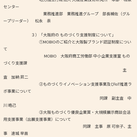
センター
業務推進部 業務推進グループ 部長補佐（グル
ープリーダー） 松永 祟
３）「大阪府の ものづくり支援制度について」
①MOBIOのご紹介と大阪製ブランド認証制度につい
て
MOBIO 大阪府商工労働部 中小企業支援室 もの
づくり支援課
主
査 加納 昇二
②ものづくりイノベーション支援事業及びIoT推進ラ
ボ事業について
同課 副主査 中
川 皓己
③大阪ものづくり優良企業賞・大規模展示商談会活
用支援事業（出展支援事業）について
同課 主事 原 可奈子、主
事 達城 早苗