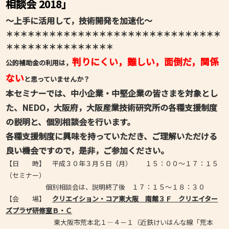
相談会 2018」
～上手に活用して，技術開発を加速化～
＊＊＊＊＊＊＊＊＊＊＊＊＊＊＊＊＊＊＊＊＊＊＊＊＊＊＊＊＊＊
＊＊＊＊＊＊＊＊＊＊＊＊＊＊＊
判りにくい，難しい，面倒だ，関係
公的補助金の利用は，
ない
と思っていませんか？
本セミナーでは、中小企業・中堅企業の皆さまを対象とし
た、NEDO，大阪府，大阪産業技術研究所の各種支援制度
の説明と、個別相談会を行います。
各種支援制度に興味を持っていただき、ご理解いただける
良い機会ですので，是非，ご参加ください。
【日 時】 平成３０年３月５日（月） １５：００～１７：１５
（セミナー）
個別相談会は、説明終了後 １７：１５～１８：３０
【会 場】
クリエイション・コア東大阪 南館３Ｆ クリエイター
ズプラザ研修室Ｂ・Ｃ
東大阪市荒本北１―４－１（近鉄けいはんな線「荒本