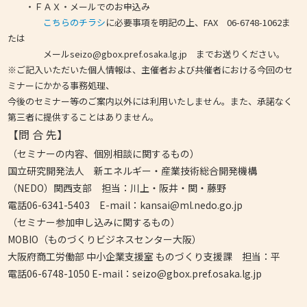
・ＦＡＸ・メールでのお申込み
こちらのチラシ
に必要事項を明記の上、FAX 06-6748-1062ま
たは
メールseizo@gbox.pref.osaka.lg.jp
までお送りください。
※ご記入いただいた個人情報は、主催者および共催者における今回のセ
ミナーにかかる事務処理、
今後のセミナー等のご案内以外には利用いたしません。また、承諾なく
第三者に提供することはありません。
【問
合
先】
（セミナーの内容、個別相談に関するもの）
国立研究開発法人 新エネルギー・産業技術総合開発機構
（NEDO）関西支部 担当：川上・阪井・関・藤野
電話06-6341-5403 E-mail：kansai@ml.nedo.go.jp
（セミナー参加申し込みに関するもの）
MOBIO（ものづくりビジネスセンター大阪）
大阪府商工労働部 中小企業支援室 ものづくり支援課 担当：平
電話06-6748-1050 E-mail：seizo@gbox.pref.osaka.lg.jp