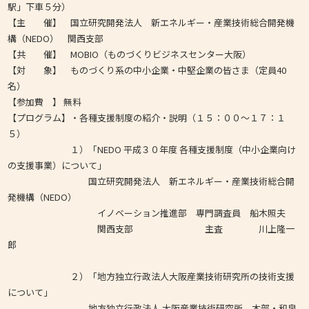
駅」下車５分）
【主 催】 国立研究開発法人 新エネルギー・産業技術総合開発機
構（NEDO） 関西支部
【共 催】 MOBIO（ものづくりビジネスセンター大阪）
【対 象】 ものづくり系の中小企業・中堅企業の皆さま（定員40
名）
【参加費 】 無料
【プログラム】・各種支援制度の紹介・説明（１５：００～１７：１
５）
１）「NEDO 平成３０年度 各種支援制度（中小企業向け
の支援事業）について」
国立研究開発法人 新エネルギー・産業技術総合開
発機構（NEDO）
イノベーション推進部 専門調査員 船木照夫
関西支部 主査 川上隆一
郎
２）「地方独立行政法人大阪産業技術研究所の技術支援
について」
地方独立行政法人 大阪産業技術研究所 本部・和泉