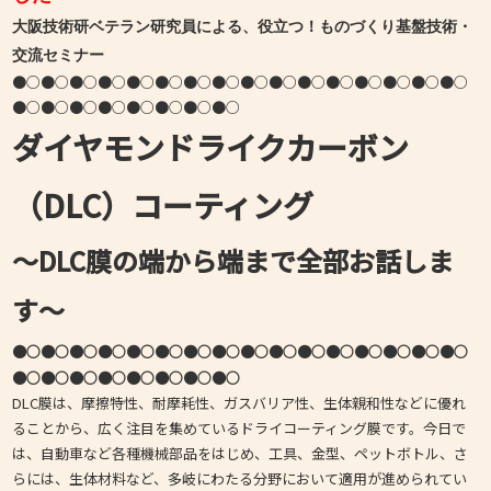
大阪技術研ベテラン研究員による、役立つ！ものづくり基盤技術・
交流セミナー
●○●○●○●○●○●○●○●○●○●○●○●○●○●○●○●○
●○●○●○●○●○●○●○●○
ダイヤモンドライクカーボン
（DLC）コーティング
～DLC膜の端から端まで全部お話しま
す～
●○●○●○●○●○●○●○●○●○●○●○●○●○●○●○●○
●○●○●○●○●○●○●○●○
DLC膜は、摩擦特性、耐摩耗性、ガスバリア性、生体親和性などに優れ
ることから、広く注目を集めているドライコーティング膜です。今日で
は、自動車など各種機械部品をはじめ、工具、金型、ペットボトル、さ
らには、生体材料など、多岐にわたる分野において適用が進められてい