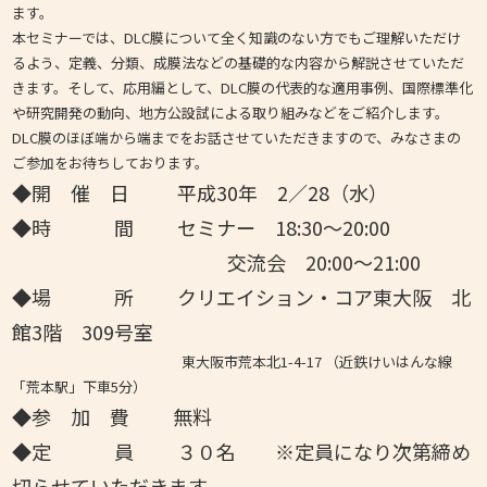
ます。
本セミナーでは、DLC膜について全く知識のない方でもご理解いただけ
るよう、定義、分類、成膜法などの基礎的な内容から解説させていただ
きます。そして、応用編として、DLC膜の代表的な適用事例、国際標準化
や研究開発の動向、地方公設試による取り組みなどをご紹介します。
DLC膜のほぼ端から端までをお話させていただきますので、みなさまの
ご参加をお待ちしております。
◆開 催 日 平成30年 2
／28（水）
◆時 間 セミナー 18:30～20:00
交流会 20:00～21:00
◆場 所 クリエイション・コア東大阪 北
館3階 309号室
東大阪市荒本北1-4-17 （近鉄けいはんな線
「荒本駅」下車5分）
◆参 加 費
無料
◆
定 員 ３０名 ※定員になり次第締め
切らせていただきます