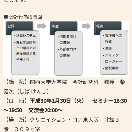
■ 会計行為段階図
【講 師】関西大学大学院 会計研究科 教授 柴
健次（しば けんじ）
【日 時】
平成30
年1
月30
日（火）
セミナー18:30
～19:50 交流会20:00～
【場 所】クリエイション・コア東大阪 北館３
階 ３０９号室