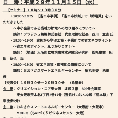
日 時：平成
２９
年
１１
月
１５
日（水）
【セミナー】１８時～１９時３０分
・18:05～18:35
【省エネ事例】『省エネ診断』で『節電賞』をい
ただきました
～中小企業である当社の節電への取り組みについて～
講師：フラッシュ精機株式会社 代表取締役社長 西川 重吉 氏
・
18:35～19:00
実例から学ぶ工場・事業所での省エネのポイント
～省エネのポイント、見つかります！～
講師：（地独）大阪府立環境農林水産総合研究所 総括主査 紀
田 征也 氏
・
19:00～19:20
省エネ政策・国補助金情報について
講師：おおさかスマートエネルギーセンター 総括主査 池田
俊
【交流会】１９時３０分～２０時３０分 （希望者）
会 場
：クリエイション・コア東大阪 北館３階 309号会議室
東大阪市荒本北1丁目4番17号
（近鉄けいはんな線「荒本駅」下
車徒歩5分）
主 催
：おおさかスマートエネルギーセンター（大阪府・大阪市）
MOBIO
（ものづくりビジネスセンター大阪）