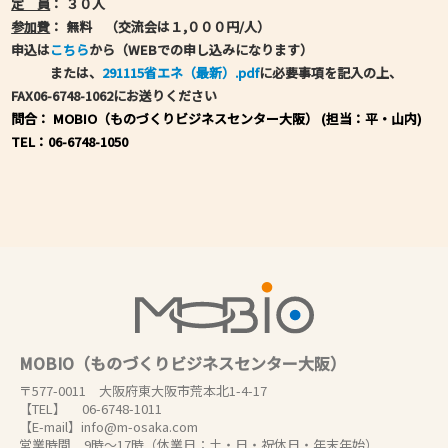
定 員
： ３０人
参加費
：
無料
（交流会は１,０００円/人）
申込は
こちら
から（WEBでの申し込みになります）
または、
291115省エネ（最新）.pdf
に必要事項を記入の上、
FAX06-6748-1062にお送りください
問合：
MOBIO（ものづくりビジネスセンター大阪） (担当：平・山内)
TEL：06-6748-1050
MOBIO（ものづくりビジネスセンター大阪）
〒577-0011 大阪府東大阪市荒本北1-4-17
【TEL】 06-6748-1011
【E-mail】info@m-osaka.com
営業時間 9時～17時（休業日：土・日・祝休日・年末年始）