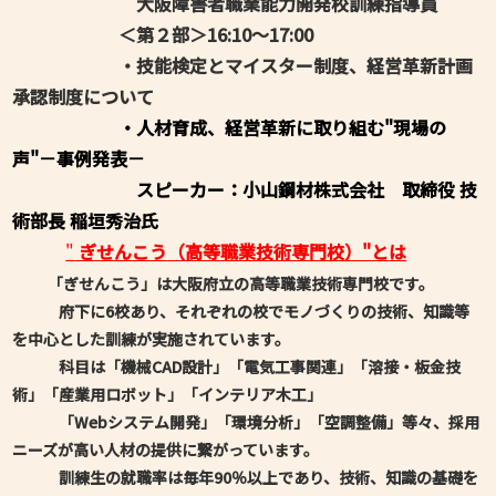
大阪障害者職業能力開発校訓練指導員
＜第２部＞16:10～17:00
・技能検定とマイスター制度、経営革新計画
承認制度について
・人材育成、経営革新に取り組む"現場の
声"－事例発表－
スピーカー：小山鋼材株式会社 取締役 技
術部長 稲垣秀治氏
"
ぎせんこう
（高等
職業技術
専門校）"
と
は
「ぎせんこう」は大阪府立の高等職業技術専門校です。
府下に6校あり、それぞれの校でモノづくりの技術、知識等
を中心とした訓練が実施されています。
科目は「機械CAD設計」「電気工事関連」「溶接・板金技
術」「産業用ロボット」「インテリア木工」
「Webシステム開発」「環境分析」「空調整備」等々、採用
ニーズが高い人材の提供に繋がっています。
訓練生の就職率は毎年90％以上であり、技術、知識の基礎を