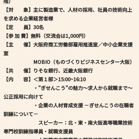
階）
【対 象】主に製造業で、人材の採用、社員の技術向上
を求める企業経営者様
【定 員】30名
【参 加 費】無料（交流会は1,000円）
【主 催】大阪府商工労働部雇用推進室／中小企業支援
室
MOBIO（ものづくりビジネスセンター大阪）
【共 催】りそな銀行、近畿大阪銀行
【内 容】＜第１部＞15:00~16:10
・"ぎせんこう"の魅力～求人から就職まで～
公正採用に向けて
・企業の人材育成支援 －ぎせんこうの在職者
訓練について－
スピーカー：北・東・南大阪高等職業技術
専門校訓練指導員・就職支援員