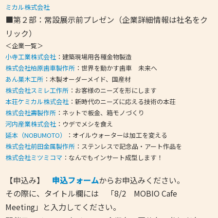
ミカル株式会社
■第２部：常設展示前プレゼン（企業詳細情報は社名をク
リック）
＜企業一覧＞
小寺工業株式会社
：建築現場用各種金物製造
株式会社柏原歯車製作所
：世界を動かす歯車 未来へ
あん巣木工所
：木製オーダーメイド、国産材
株式会社スミレ工作所
：お客様のニーズを形にします
本荘ケミカル株式会社
：新時代のニーズに応える技術の本荘
株式会社壽製作所
：ネットで板金、箱モノづくり
河内産業株式会社
：ウデでメシを食え
延本（NOBUMOTO）
：オイルウォーターは加工を変える
株式会社前田金属製作所
：ステンレスで記念品・アート作品を
株式会社ミツミコマ
：なんでもインサート成型します！
【申込み】
申込フォーム
からお申込みください。
その際に、タイトル欄には 「8/2 MOBIO Cafe
Meeting」と入力してください。