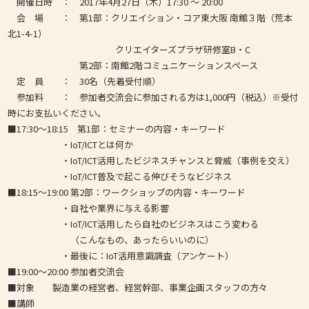
開催日時 ： 2017年4月27日（木）17:30 ～ 20:00
会 場 ： 第1部：クリエイション・コア東大阪 南館３階（荒本
北1-4-1）
クリエイターズプラザ研修室B・C
第2部：南館2階コミュニケーションスペース
定 員 ： 30名（先着受付順）
参加料 ： 参加者交流会に参加される方は1,000円（税込）※受付
時にお支払いください。
■17:30～18:15 第1部：セミナーの内容・キーワード
・IoT/ICTとは何か
・IoT/ICT活用したビジネスチャンスと脅威（事例を交え）
・IoT/ICT普及で起こる伸びそうなビジネス
■18:15～19:00 第2部：ワークショップの内容・キーワード
・自社や業界に与える影響
・IoT/ICT活用したら自社のビジネスはこう変わる
（こんなもの、あったらいいのに）
・最後に：IoT活用意識調査（アンケート）
■19:00～20:00 参加者交流会
■対象 製造業の経営者、経営幹部、事業企画スタッフの方々
■講師