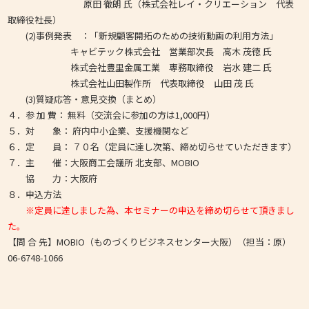
原田 徹朗 氏（株式会社レイ・クリエーション 代表
取締役社長）
(2)事例発表 ：「新規顧客開拓のための技術動画の利用方法」
キャビテック株式会社 営業部次長 高木 茂徳 氏
株式会社豊里金属工業 専務取締役 岩水 建二 氏
株式会社山田製作所 代表取締役 山田 茂 氏
(3)質疑応答・意見交換（まとめ）
４．参 加 費： 無料（交流会に参加の方は1,000円）
５．対 象： 府内中小企業、支援機関など
６．定 員： ７０名（定員に達し次第、締め切らせていただきます）
７．主 催：大阪商工会議所 北支部、MOBIO
協 力：大阪府
８．申込方法
※定員に達しました為、本セミナーの申込を締め切らせて頂きまし
た。
【問 合 先】MOBIO（ものづくりビジネスセンター大阪）（担当：原）
06-6748-1066