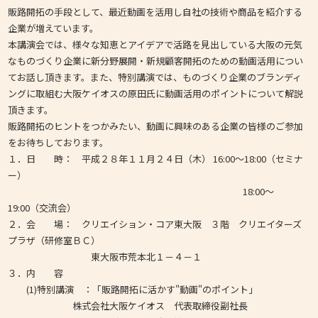
販路開拓の手段として、最近動画を活用し自社の技術や商品を紹介する
企業が増えています。
本講演会では、様々な知恵とアイデアで活路を見出している大阪の元気
なものづくり企業に新分野展開・新規顧客開拓のための動画活用につい
てお話し頂きます。また、特別講演では、ものづくり企業のブランディ
ングに取組む大阪ケイオスの原田氏に動画活用のポイントについて解説
頂きます。
販路開拓のヒントをつかみたい、動画に興味のある企業の皆様のご参加
をお待ちしております。
１．日 時： 平成２８年１１月２４日（木） 16:00～18:00（セミナ
ー）
18:00～
19:00（交流会）
２．会 場： クリエイション・コア東大阪 ３階 クリエイターズ
プラザ（研修室ＢＣ）
東大阪市荒本北１－４－１
３．内 容
(1)特別講演 ：「販路開拓に活かす"動画"のポイント」
株式会社大阪ケイオス 代表取締役副社長