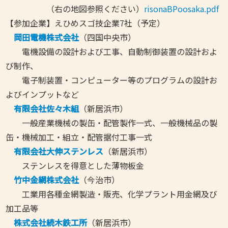
（右の地図参照ください）
risonaBPoosaka.pdf
【参加企業】えひめスゴ技企業7社（予定）
岡田電機株式会社
（四国中央市）
電機設備の設計および工事、自動制御装置の設計およ
び制作、
電子制装置・コンピューター等のプログラムの設計お
よびインプットなど
有限会社佐々木組
（新居浜市）
一般産業機械の製缶・配管製作一式、一般機械品の製
缶・機械加工・組立・配管据付工事一式
有限会社大伸ステンレス
（新居浜市）
ステンレスを得意とした薄物板金
竹中金網株式会社
（今治市）
工業用各種金網製造・販売、化学プラント用金網及び
加工品等
株式会社続木鉄工所
（新居浜市）