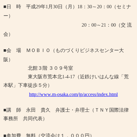
■日 時 平成29
年
1
月30
日（月）
18
：
30
～
20
：
00
（セミナ
ー）
20
：
00
～
21
：
00
（交 流
会）
■会 場 ＭＯＢＩＯ（ものづくりビジネスセンター大
阪）
北館３階 ３０９号室
東大阪市荒本北1-4-17
（近鉄けいはんな線「荒
本駅」下車徒歩５分）
http://www.m-osaka.com/jp/access/index.html
■講 師
永田 貴久 弁護士・弁理士（ＴＮＹ国際法律
事務所 共同代表）
■参加費 無料（交流会は１，０００円）