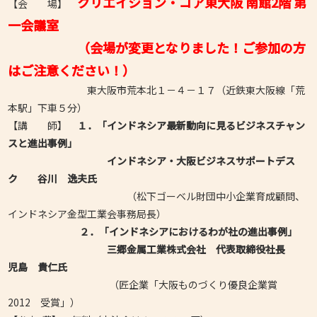
クリエイション・コア東大阪 南館2階 第
【会 場】
一会議室
（会場が変更となりました！ご参加の方
はご注意ください！）
東大阪市荒本北１－４－１７（近鉄東大阪線「荒
本駅」下車５分）
【講 師】
１．「インドネシア最新動向に見るビジネスチャン
スと進出事例」
インドネシア・大阪ビジネスサポートデス
ク 谷川 逸夫氏
（松下ゴーベル財団中小企業育成顧問、
インドネシア金型工業会事務局長）
２．「インドネシアにおけるわが社の進出事例」
三郷金属工業株式会社 代表取締役社長
児島 貴仁氏
（匠企業「大阪ものづくり優良企業賞
2012 受賞」）