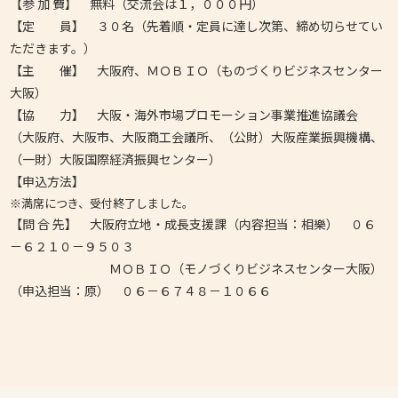
【参 加 費】 無料（交流会は１，０００円）
【定 員】 ３０名（先着順・定員に達し次第、締め切らせてい
ただきます。）
【主 催】 大阪府、ＭＯＢＩＯ（ものづくりビジネスセンター
大阪）
【協 力】 大阪・海外市場プロモーション事業推進協議会
（大阪府、大阪市、大阪商工会議所、（公財）大阪産業振興機構、
（一財）大阪国際経済振興センター）
【申込方法】
※満席につき、受付終了しました。
【問 合 先】 大阪府立地・成長支援課（内容担当：相樂） ０６
－６２１０－９５０３
ＭＯＢＩＯ（モノづくりビジネスセンター大阪）
（申込担当：原） ０６－６７４８－１０６６