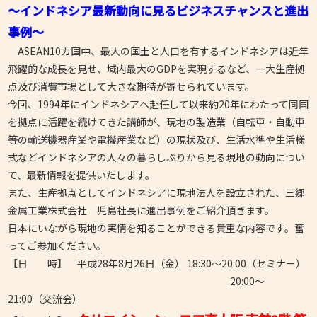
～インドネシア最新動向に見るビジネスチャンスと進出
事例～
ASEAN10カ国中、最大の国土と人口を有するインドネシアは近年
飛躍的な成長を見せ、域内最大のGDPを実現するなど、一大生産拠
点及び消費市場として大きな期待が寄せられています。
今回、1994年にインドネシアへ赴任して以来約20年にわたって同国
を拠点に活躍を続けてきた講師が、現地の製造業（自転車・自動車
等の輸送機器産業や電機産業など）の現状及び、生活水準や生活様
式などインドネシアの人々の暮らしぶりから見る現地の動向につい
て、最新情報を提供いたします。
また、生産拠点としてインドネシアに現地法人を設立された、三郷
金属工業株式会社 児島社長に進出事例をご紹介頂きます。
日本にいながら現地の実情を知ることができる貴重な内容です。奮
ってご参加ください。
【日 時】 平成28年8月26日（金） 18:30～20:00（セミナー）
20:00～
21:00（交流会）