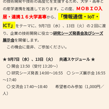
の技術開発や技術の高度化を支援するため、大学・高専と
ＭＯＢＩＯ入
の産学連携を推進しております。この度、
「情報通信・IoT・
居・連携１６大学高専
から、
ICT」
をテーマに、9月7日（水）、13日（火）の２回に渡
り、企業の技術開発に役立つ
研究シーズ発表会及びシーズ
展示会
を開催します。
この機会に是非、ご参加ください。
★ 9月7日（水）、13日（火） 共通スケジュール ★
〇 開会 13:50（受付 13:20～）
〇 研究シーズ発表 14:00～16:55 〇 シーズ展示会 16:55
～17:40
〇 交流会 17:40～18:40 希望者のみ参加（1,000円／
人）