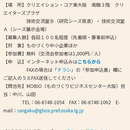
【場 所】クリエイション・コア東大阪 南館３階 クリ
エイターズプラザ
技術交流室Ｂ（研究シーズ発表）・
技術交流室
Ａ（シーズ展示会場）
【募集人数】各回１００名程度（先着順・要事前申込）
【対 象】ものづくり中小企業ほか
【参加費】無料（交流会参加者は1,000円／人）
【申 込】インターネット申込みは
こちらから
FAXの場合は「
チラシ
」の「参加申込書」欄に
ご記入のうえFAX送信してください
【問合先】MOBIO（ものづくりビジネスセンター大阪）担
当：中川、山田
TEL：06-6748-1054 FAX：06-6748-1062 E-
mail：
sangaku@gbox.pref.osaka.lg.jp