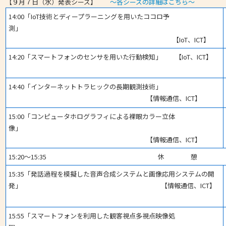
【９月７日（水）発表シーズ】
～各シーズの詳細はこちら～
14:00「IoT技術とディープラーニングを用いたココロ予
測」
【IoT、ICT】
14:20「スマートフォンのセンサを用いた行動検知」 【IoT、ICT】
14:40「インターネットトラヒックの長期観測技術」
【情報通信、ICT】
15:00「コンピュータホログラフィによる裸眼カラー立体
像」
【情報通信、ICT】
15:20～15:35 休 憩
15:35「発話過程を模擬した音声合成システムと画像応用システムの開
発」 【情報通信、ICT】
15:55「スマートフォンを利用した観客視点多視点映像処