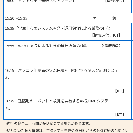
15:00「ソフトウェア無線ネットワーク」 【情報通信】
15:20～15:35 休 憩
15:35「学生中心のシステム開発・運用保守による業務のIT化」
【情報通信、ICT】
15:55「Webカメラによる動きの検出方法の検討」 【情報通信】
16:15「パソコン作業者の状況把握を自動化するタスク計測システ
ム」
【ICT】
16:35「遠隔地のロボットと視覚を共有するAR型HMDシステ
ム」
【ICT】
※進行の都合上、時間が多少変更する場合があります。
※いただいた個人情報は、主催大学・高専やMOBIOからの各種連絡のために使