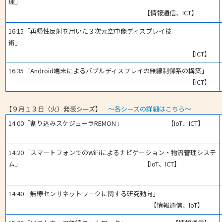
理」
【情報通信、ICT】
16:15「再帰性反射を用いた３次元空中像ディスプレイ技
術」
【ICT】
16:35「Android端末によるバブルディスプレイの無線制御系の構築」
【ICT】
【９月１３日（火）発表シーズ】
～各シーズの詳細はこちら～
14:00「割り込みスケジューラREMON」 【IoT、ICT】
14:20「スマートフォンでのWiFiによるナビゲーション・物流管理システ
ム」 【IoT、ICT】
14:40「無線センサネットワークに関する研究動向」
【情報通信、IoT】