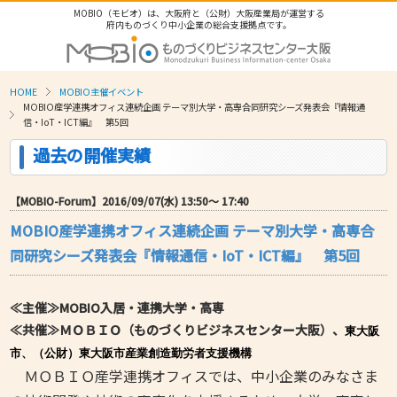
MOBIO（モビオ）は、大阪府と（公財）大阪産業局が運営する
府内ものづくり中小企業の総合支援拠点です。
HOME
MOBIO主催イベント
MOBIO産学連携オフィス連続企画 テーマ別大学・高専合同研究シーズ発表会『情報通
信・IoT・ICT編』 第5回
過去の開催実績
【MOBIO-Forum】2016/09/07(水) 13:50〜 17:40
MOBIO産学連携オフィス連続企画 テーマ別大学・高専合
同研究シーズ発表会『情報通信・IoT・ICT編』 第5回
≪主催≫MOBIO入居・連携大学・高専
≪共催≫ＭＯＢＩＯ（ものづくりビジネスセンター大阪）、
東大阪
市、（公財）東大阪市産業創造勤労者支援機構
ＭＯＢＩＯ産学連携オフィスでは、中小企業のみなさま