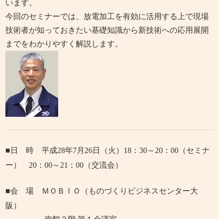
います。
今回のセミナーでは、放電加工を有効に活用する上で現場
技術者が知っておきたい基礎知識から新技術への応用展開
までをわかりやすく解説します。
■日 時 平成28
年7
月26
日（火）
18
：
30
～
20
：
00
（セミナ
ー）
20
：
00
～
21
：
00
（交流会）
■会 場 ＭＯＢＩＯ（ものづくりビジネスセンター大
阪）