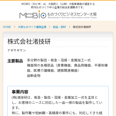
MOBIO（モビオ）は、大阪府と（公財）大阪産業局が運営する
府内ものづくり中小企業の総合支援拠点です。
HOME
大阪ものづくり優良企業
部品・部材
株式会社渚技研
株式会社渚技研
ナギサギケン
多分野の製缶・板金・溶接・金属加工一式
主要製品
機器用の各種部品（産業機器、食品用機器、半導体機
器、医療介護機器、建築関連機器）
装飾金物
事業内容
(株)渚技研は、板金・製缶・溶接・金属加工一式を主体と
し、お客様のニーズに対応した一品一様の製品を製作してい
ます。
特に、製作難や短納期・高精度の案件にも、対応してきた経