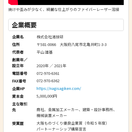
焼けや歪みが少なく、綺麗な仕上がりのファイバーレーザー溶接
企業概要
株式会社渚技研
企業名
〒581-0066 大阪府八尾市北亀井町1-3-3
住所
平山 雄基
代表者
創業年／
2020年 ／ 2021年
設立年
072-970-6361
電話番号
072-970-6362
FAX番号
https://nagisagiken.com/
企業HP
5,000,000円
資本金
主な取引
商社、金属加工メーカー、建築・設計事務所、
先
機械装置メーカー
大阪ものづくり優良企業賞（令和５年度）
受賞歴
パートーナーシップ構築宣言