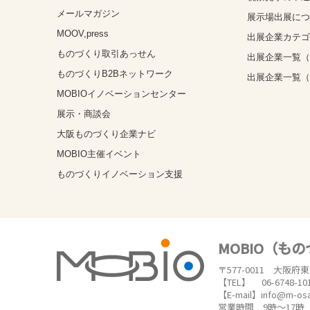
メールマガジン
展示場出展に
MOOV,press
出展企業カテ
ものづくり取引あっせん
出展企業一覧（
ものづくりB2Bネットワーク
出展企業一覧
MOBIOイノベーションセンター
展示・商談会
大阪ものづくり企業ナビ
MOBIO主催イベント
ものづくりイノベーション支援
MOBIO（も
〒577-0011 大阪府
【TEL】 06-6748-10
【E-mail】info@m-os
営業時間 9時～17