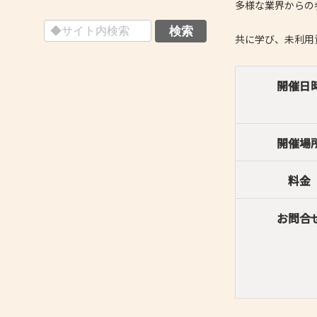
多様な業界からの
- 技術者育成の支援
共に学び、未利用
- メールマガジン
- MOOV,press
開催日
- ものづくり取引あっせん
- ものづくりB2Bネットワーク
開催場
- MOBIOイノベーションセンター
料金
お問合