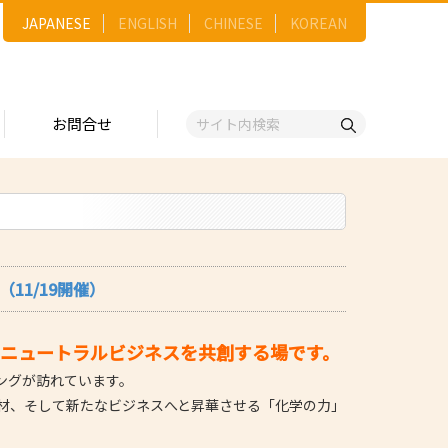
JAPANESE
ENGLISH
CHINESE
KOREAN
お問合せ
戦略
ゴリー一覧
ースNo.順）
トリー
五十音順）
11/19開催）
企業検索
（出展企業）
ンニュートラルビジネスを共創する場です。
ンジ・ショーケース
ングが訪れています。
事業）
材、そして新たなビジネスへと昇華させる「化学の力」
維