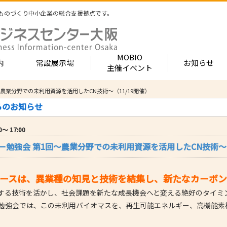
ものづくり中小企業の総合支援拠点です。
MOBIO
内
常設展示場
お知らせ
主催イベント
農業分野での未利用資源を活用したCN技術～（11/19開催）
常設展示場
MOBIOとは
出展企業紹介
らのお知らせ
内 -北館-
- 展示・商談会
- MOBIO 常設展示場
- MOBIOの4つの
- 出展企業カテ
（常設展示企業五十音順一覧）
視察見学について
出展企業一覧（ブ
0〜 17:00
- 大阪ものづくり企業ナビ
- オープンファク
場のご案内
展示場出展について
出展企業一覧（
ー勉強会 第1回～農業分野での未利用資源を活用したCN技術～（
出展のメリット
- MOBIO主催イベント
- ものづくり中小
- 業種から探す
ンキュベートルーム）
出展するには？
部品・部材
出展までの流れ
- ものづくりイノベーション支援
- 街パビOSAKA
内 -南館-
加工・処理
ベースは、異業種の知見と技術を結集し、新たなカーボ
よくある質問
機械・装置
- 大規模展示商談会活用事業（出展支援事業）
- リボーンチャレ
出展企業の声
する技術を活かし、社会課題を新たな成長機会へと変える絶好のタイミ
電子・光学
（万博場外展示
- 大阪府中小企業等外国出願支援事業
勉強会では、この未利用バイオマスを、再生可能エネルギー、高機能素
オフィス
化学・樹脂
包装・印刷・繊
。
- 大阪ものづくり優良企業賞
生活関連等