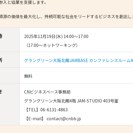
参入と協業を支援します。
- 大阪製ブランド認定制度
資源の価値を最大化し、持続可能な社会をリードするビジネスを創出し
- 大阪の伝統工芸品
- 大阪ものづくり企業 海外拠点リスト
時
2025年11月19日(水) 14:00～17:00
（17:00～ネットワーキング）
所
グラングリーン大阪北館JAMBASE カンファレンスルーム4
無料
せ
CNビジネスベース事務局
グラングリーン大阪北館4階 JAM-STUDIO 403号室
【TEL】06-6131-4863
【E-mail】 contact@cnbb.jp