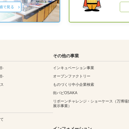
順で見る
その他の事業
館-
インキュベーション事業
館-
オープンファクトリー
ィス
ものづくり中小企業検索
街パビOSAKA
リボーンチャレンジ・ショーケース（万博場
展示事業）
いて
込
インフォメーション