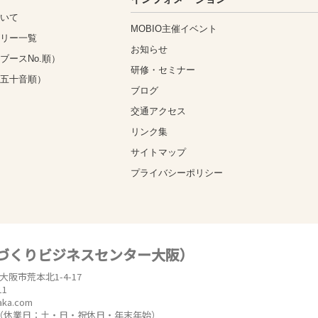
ついて
MOBIO主催イベント
ゴリー一覧
お知らせ
ブースNo.順）
研修・セミナー
（五十音順）
ブログ
交通アクセス
リンク集
サイトマップ
プライバシーポリシー
のづくりビジネスセンター大阪）
東大阪市荒本北1-4-17
11
aka.com
時（休業日：土・日・祝休日・年末年始）