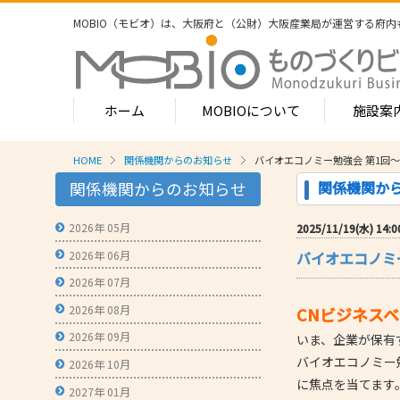
MOBIO（モビオ）は、大阪府と（公財）大阪産業局が運営する
府内
ホーム
MOBIOについて
施設案
HOME
関係機関からのお知らせ
バイオエコノミー勉強会 第1回～
MOBIOのサービス
関係機関か
関係機関からのお知らせ
- ワンストップサービス
- フロア案
1-2階
2026年 05月
2025/11/19(水) 14:0
- 常設展示場
常設展示
2026年 06月
バイオエコノミ
3階
- MOBIOインキュベート支援
4階（イ
2026年 07月
- 取引適正化講習会
- フロア案
2026年 08月
CNビジネス
1階
- 産学連携の支援
2026年 09月
いま、企業が保有
2階
- 産学連携の相談・対応事例
バイオエコノミー
産学連携
2026年 10月
3階
に焦点を当てます
- 知的財産に関する支援
2027年 01月