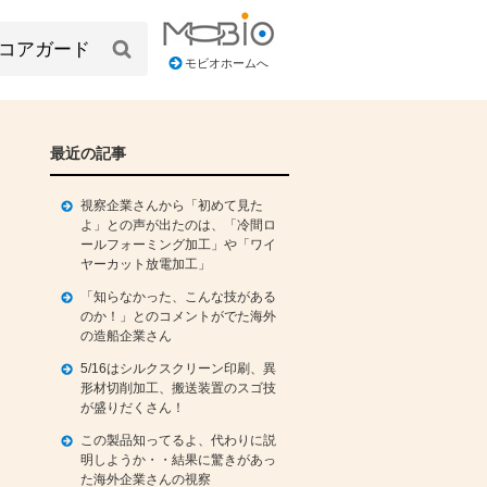
モビオホームへ
最近の記事
視察企業さんから「初めて見た
よ」との声が出たのは、「冷間ロ
ールフォーミング加工」や「ワイ
ヤーカット放電加工」
「知らなかった、こんな技がある
のか！」とのコメントがでた海外
の造船企業さん
5/16はシルクスクリーン印刷、異
形材切削加工、搬送装置のスゴ技
が盛りだくさん！
この製品知ってるよ、代わりに説
明しようか・・結果に驚きがあっ
た海外企業さんの視察