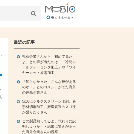
モビオホームへ
最近の記事
視察企業さんから「初めて見た
よ」との声が出たのは、「冷間ロ
ールフォーミング加工」や「ワイ
ヤーカット放電加工」
「知らなかった、こんな技がある
のか！」とのコメントがでた海外
ア
の造船企業さん
果
5/16はシルクスクリーン印刷、異
形材切削加工、搬送装置のスゴ技
が盛りだくさん！
この製品知ってるよ、代わりに説
明しようか・・結果に驚きがあっ
た海外企業さんの視察