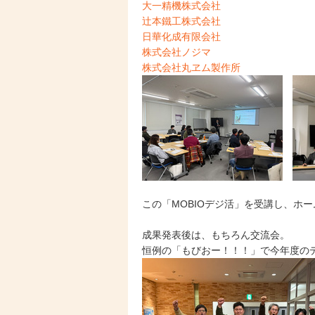
大一精機株式会社
辻本鐵工株式会社
日華化成有限会社
株式会社ノジマ
株式会社丸ヱム製作所
この「MOBIOデジ活」を受講し、
成果発表後は、もちろん交流会。
恒例の「もびおー！！！」で今年度の