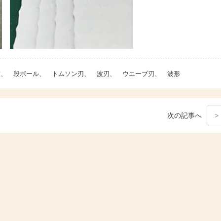
ゴ技、 段ボール、 トムソン刃、 波刃、 ウエーブ刃、 波形
次
の記事
へ
>