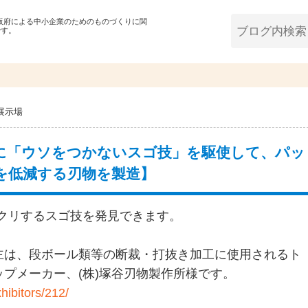
大阪府による中小企業のためのものづくりに関
です。
展示場
に「ウソをつかないスゴ技」を駆使して、パッ
を低減する刃物を製造】
ックリするスゴ技を発見できます。
主は、段ボール類等の断裁・打抜き加工に使用されるト
プメーカー、(株)塚谷刃物製作所様です。
hibitors/212/