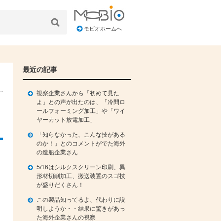
モビオホームへ
最近の記事
視察企業さんから「初めて見た
よ」との声が出たのは、「冷間ロ
ールフォーミング加工」や「ワイ
ヤーカット放電加工」
「知らなかった、こんな技がある
のか！」とのコメントがでた海外
の造船企業さん
5/16はシルクスクリーン印刷、異
形材切削加工、搬送装置のスゴ技
が盛りだくさん！
この製品知ってるよ、代わりに説
明しようか・・結果に驚きがあっ
た海外企業さんの視察