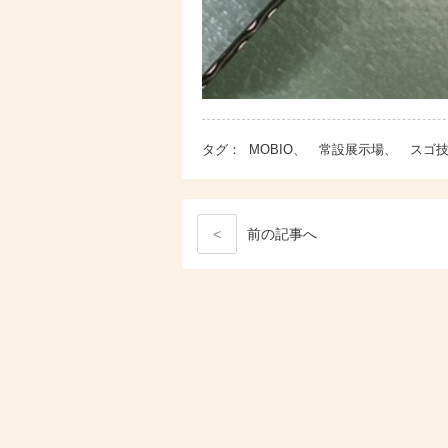
タグ：
MOBIO、 常設展示場、 ス
<
前
の記事
へ