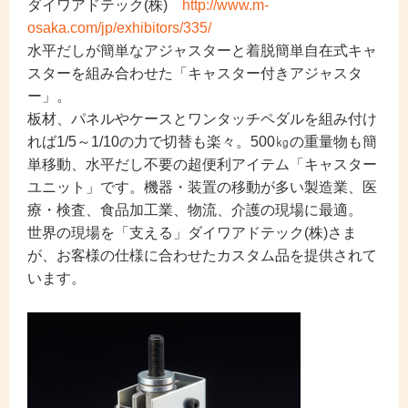
ダイワアドテック(株)
http://www.m-
osaka.com/jp/exhibitors/335/
水平だしが簡単なアジャスターと着脱簡単自在式キャ
スターを組み合わせた「キャスター付きアジャスタ
ー」。
板材、パネルやケースとワンタッチペダルを組み付け
れば1/5～1/10の力で切替も楽々。500㎏の重量物も簡
単移動、水平だし不要の超便利アイテム「キャスター
ユニット」です。機器・装置の移動が多い製造業、医
療・検査、食品加工業、物流、介護の現場に最適。
世界の現場を「支える」ダイワアドテック(株)さま
が、お客様の仕様に合わせたカスタム品を提供されて
います。