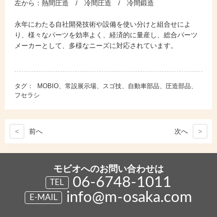
左から：熱間圧造 / 冷間圧造 / 冷間鍛造
永年にわたる自社開発技術や設備を使い分けと組合せによ
り、様々なパーツを効率よく、経済的に量産し、総合パーツ
メーカーとして、多様なニーズに対応されています。
タグ：
MOBIO、常設展示場、スゴ技、自動車部品、圧造部品、
フセラシ
<
前
へ
次
へ
>
モビオへのお問い合わせは
06-6748-1011
TEL
info@m-osaka.com
E-MAIL