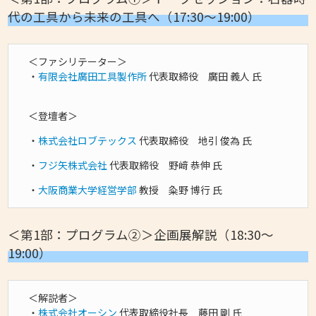
代の工具から未来の工具へ（17:30～19:00）
＜ファシリテーター＞
・
有限会社廣田工具製作所
代表取締役 廣田 義人 氏
＜登壇者＞
・
株式会社ロブテックス
代表取締役 地引 俊為 氏
・
フジ矢株式会社
代表取締役 野﨑 恭伸 氏
・
大阪商業大学経営学部
教授 粂野 博行 氏
＜第1部：プログラム②＞企画展解説（18:30～
19:00）
＜解説者＞
・
株式会社オーシン
代表取締役社長 藤田 剛 氏